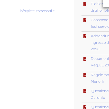
Dichiarazi
di atto noto
info@istitutomenotti.it
Consenso 
test siero
Addendum
ingresso d
2020
Documento
Reg.UE 20
Regolament
Menotti
Questiona
Curante
Questionar