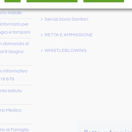
Servizi Alberghieri RSA
one sostitutiva
rio iniziale
Servizi Socio Sanitari
informato per
logici e tamponi
RETTA E AMMISSIONE
 domanda di
WHISTLEBLOWING
al 9 Giugno
 informativo
16 679
o Istituto
rio Medico
io di Famiglia