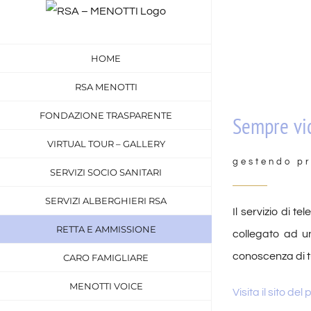
Salta
al
contenuto
HOME
RSA MENOTTI
FONDAZIONE TRASPARENTE
Sempre vic
VIRTUAL TOUR – GALLERY
gestendo pr
SERVIZI SOCIO SANITARI
SERVIZI ALBERGHIERI RSA
Il servizio di t
RETTA E AMMISSIONE
collegato ad u
conoscenza di tu
CARO FAMIGLIARE
MENOTTI VOICE
Visita il sito del