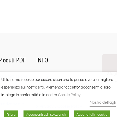
Moduli PDF
INFO
Sfogl
di Ammissione
Chi Siamo
Utilizziamo i cookie per essere sicuri che tu possa avere la migliore
d
m isolamento
esperienza sul nostro sito. Premendo "accetto" acconsenti al loro
RSA
e
impiego in conformità alla nostra
Cookie Policy
.
Mostra dettagli
a privacy per
Privacy & Cookie Policy
essi
Rifuta
Acconsenti ad i selezionati
Accetta tutti i cookie